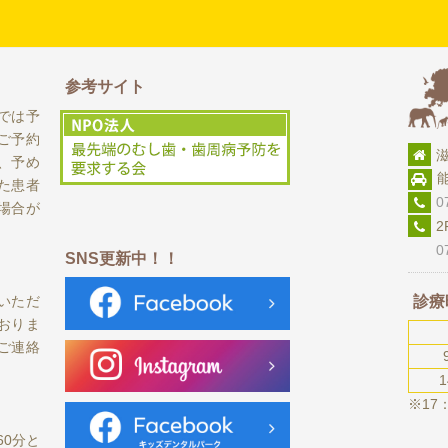
参考サイト
では予
ご予約
、予め
た患者
0
場合が
0748
SNS更新中！！
診療
いただ
おりま
ご連絡
1
※17
60分と