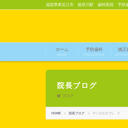
滋賀県東近江市 能登川駅 歯科医院 予防
ホーム
予防歯科
矯正
HOME
PREVENTIVE
ORTHOD
院長ブログ
ブログ
HOME
>
院長ブログ
>
デンタルサブレ 2