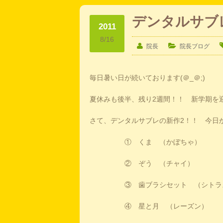
デンタルサブ
2011
8/16
院長
院長ブログ
毎日暑い日が続いております(＠_＠;)
夏休みも後半、残り2週間！！ 新学期を
さて、デンタルサブレの新作2！！ 今日
① くま （かぼちゃ）
② ぞう （チャイ）
③ 歯ブラシセット （シトラ
④ 星と月 （