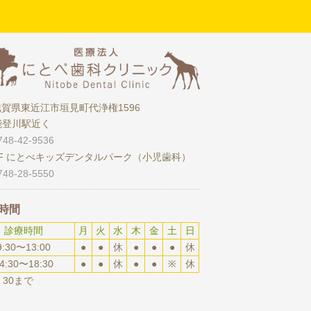
滋賀県東近江市垣見町代浄権1596
能登川駅近く
748-42-9536
2F にとべキッズデンタルパーク（小児歯科）
-28-5550
時間
診療時間
月
火
水
木
金
土
日
9:30〜13:00
●
●
休
●
●
●
休
4:30〜18:30
●
●
休
●
●
※
休
：30まで