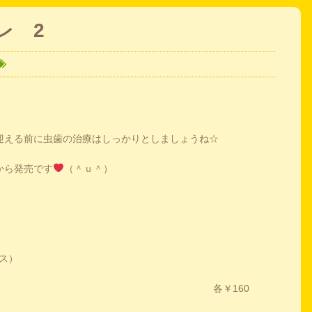
レ 2
迎える前に虫歯の治療はしっかりとしましょうね☆
から発売です
（＾ｕ＾）
ス）
レーズン） 各￥160