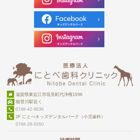
滋賀県東近江市垣見町代浄権1596
能登川駅近く
0748-42-9536
2F にとべキッズデンタルパーク（小児歯科）
0748-28-5550
診療時間