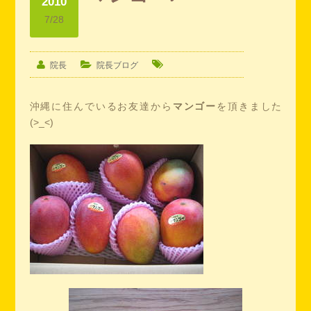
2010
7/28
院長
院長ブログ
沖縄に住んでいるお友達から
マンゴー
を頂きました
(>_<)