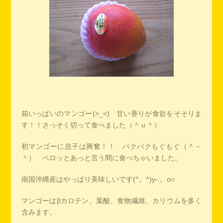
箱いっぱいのマンゴー(>_<) 甘い香りが食欲をそそりま
す！！さっそく切って食べました（＾ｕ＾）
初マンゴーに息子は興奮！！ パクパクもぐもぐ（＾－
＾） ペロッとあっと言う間に食べちゃいました。
南国沖縄産はやっぱり美味しいです(^。^)y-.。o○
マンゴーはβカロテン、葉酸、食物繊維、カリウムを多く
含みます。