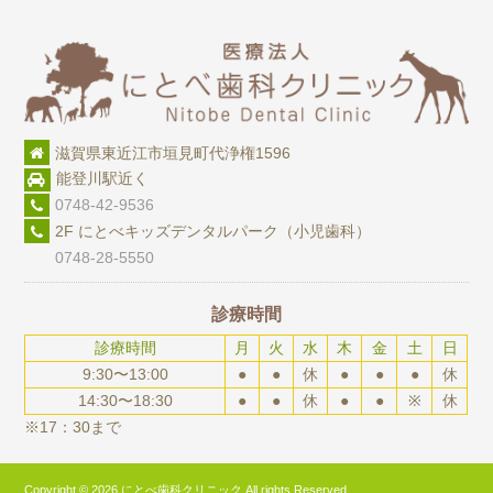
滋賀県東近江市垣見町代浄権1596
能登川駅近く
0748-42-9536
2F にとべキッズデンタルパーク（小児歯科）
0748-28-5550
診療時間
診療時間
月
火
水
木
金
土
日
9:30〜13:00
●
●
休
●
●
●
休
14:30〜18:30
●
●
休
●
●
※
休
※17：30まで
Copyright © 2026 にとべ歯科クリニック All rights Reserved.