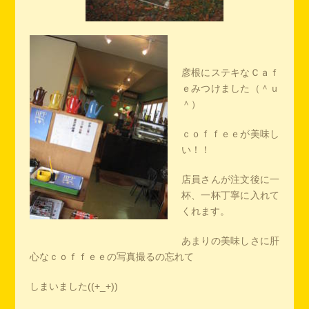
彦根にステキなＣａｆ
ｅみつけました（＾ｕ
＾）
ｃｏｆｆｅｅが美味し
い！！
店員さんが注文後に一
杯、一杯丁寧に入れて
くれます。
あまりの美味しさに肝
心なｃｏｆｆｅｅの写真撮るの忘れて
しまいました((+_+))