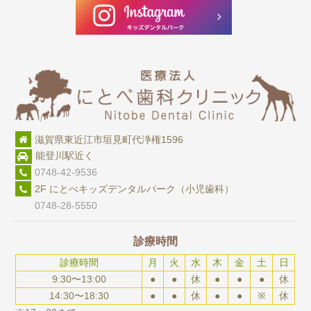
滋賀県東近江市垣見町代浄権1596
能登川駅近く
0748-42-9536
2F にとべキッズデンタルパーク（小児歯科）
0748-28-5550
診療時間
診療時間
月
火
水
木
金
土
日
9:30〜13:00
●
●
休
●
●
●
休
14:30〜18:30
●
●
休
●
●
※
休