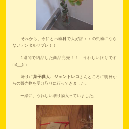
それから、今にとべ歯科で大好評ｘｘの虫歯になら
ないデンタルサブレ！！
1週間で納品した商品完売！！ うれしい限りです
m(__)m
帰りに
菓子職人、ジェントレコ
さんところに明日か
らの販売物を受け取りに行ってきました。
一緒に、うれしい贈り物入っていました。