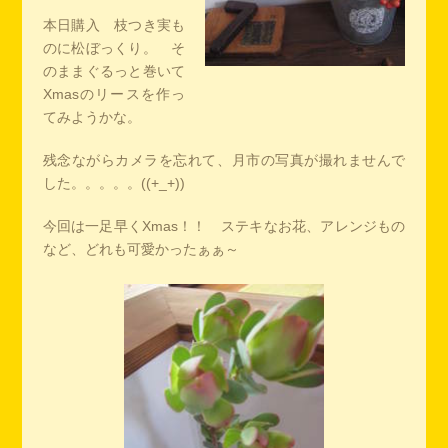
本日購入 枝つき実も
のに松ぼっくり。 そ
のままぐるっと巻いて
Xmasのリースを作っ
てみようかな。
残念ながらカメラを忘れて、月市の写真が撮れませんで
した。。。。。((+_+))
今回は一足早くXmas！！ ステキなお花、アレンジもの
など、どれも可愛かったぁぁ～