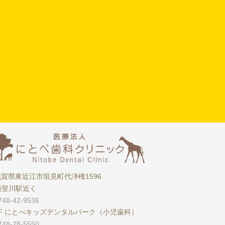
滋賀県東近江市垣見町代浄権1596
能登川駅近く
748-42-9536
2F にとべキッズデンタルパーク（小児歯科）
-28-5550