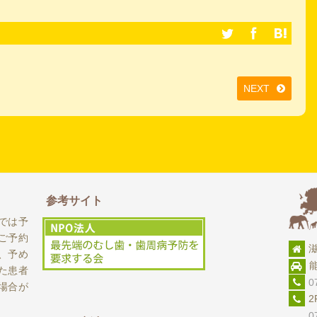
NEXT
参考サイト
では予
ご予約
、予め
た患者
0
場合が
0748