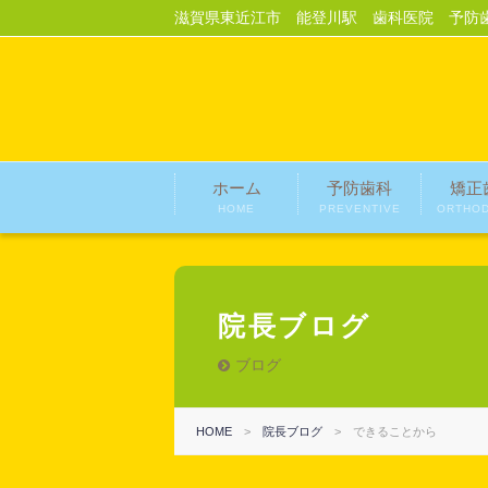
滋賀県東近江市 能登川駅 歯科医院 予防
ホーム
予防歯科
矯正
HOME
PREVENTIVE
ORTHOD
院長ブログ
ブログ
HOME
>
院長ブログ
>
できることから